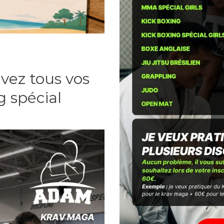
uvez tous vos
g spécia
l