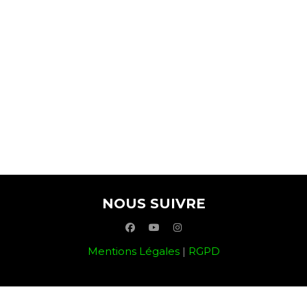
NOUS SUIVRE
facebook
youtube
instagram
Mentions Légales
|
RGPD