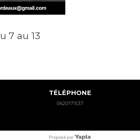
u 7 au 13
TÉLÉPHONE
0620171537
Propulsé par